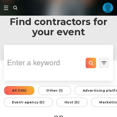
Find contractors for
your event
All (105)
Other (1)
Advertising platf
Event-agency (0)
Host (0)
Marketin