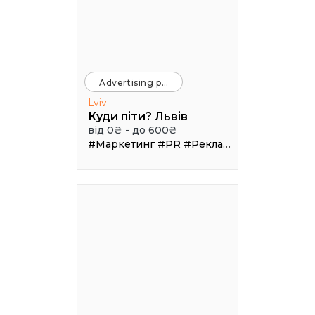
Advertising platforms
Lviv
Куди піти? Львів
від 0₴ - до 600₴
#Маркетинг
#PR
#Реклама
#Трафік
#Афі