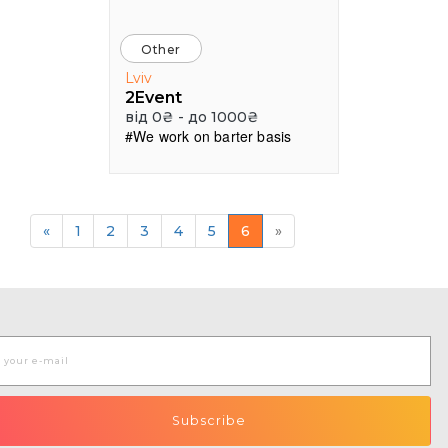
Other
Lviv
2Event
від 0₴ - до 1000₴
#We work on barter basis
«
1
2
3
4
5
6
»