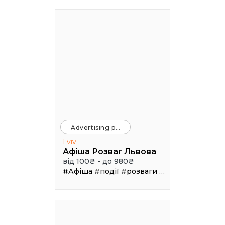
Advertising platforms
Lviv
Афіша Розваг Львова
від 100₴ - до 980₴
#Афіша
#події
#розваги
#клуби
#рестор