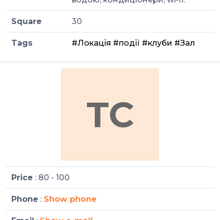
Square
30
Tags
#Локація
#події
#клуби
#Зал
TC
Price
: 80 - 100
Phone
:
Show phone